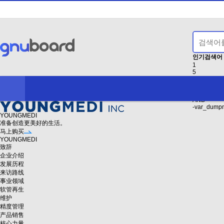
인기검색어
1
5
2026
2027
9
AND
-var_dump
YOUNGMEDI
准备创造更美好的生活。
马上购买
YOUNGMEDI
致辞
企业介绍
发展历程
来访路线
事业领域
软管再生
维护
精度管理
产品销售
核心力量