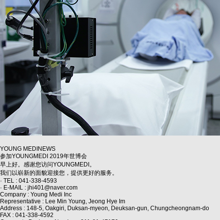
YOUNG MEDI
NEWS
参加YOUNGMEDI 2019年世博会
早上好。感谢您访问YOUNGMEDI。
我们以崭新的面貌迎接您，提供更好的服务。
· TEL :
041-338-4593
· E-MAIL : jhi401@naver.com
Company : Young Medi Inc
Representative : Lee Min Young, Jeong Hye Im
Address : 148-5, Oakgiri, Duksan-myeon, Deuksan-gun, Chungcheongnam-do
FAX : 041-338-4592